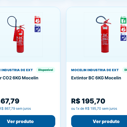
 INDUSTRIA DE EXT
MOCELIN INDUSTRIA DE EXT
Disponível
D
or CO2 6KG Mocelin
Extintor BC 6KG Mocelin
867,79
R$ 195,70
R$ 867,79
sem juros
ou
1
x de
R$ 195,70
sem juros
Ver produto
Ver produto