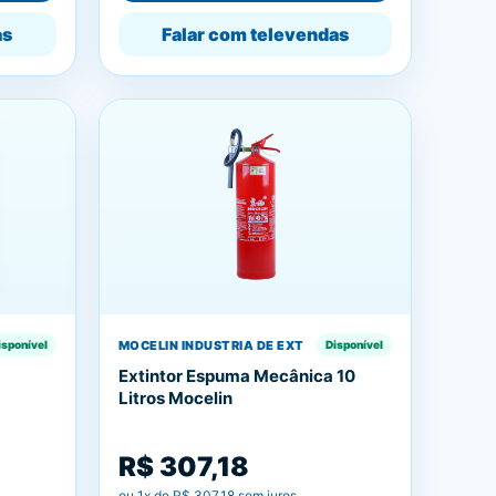
as
Falar com televendas
MOCELIN INDUSTRIA DE EXT
isponível
Disponível
Extintor Espuma Mecânica 10
Litros Mocelin
R$ 307,18
ou
1
x de
R$ 307,18
sem juros