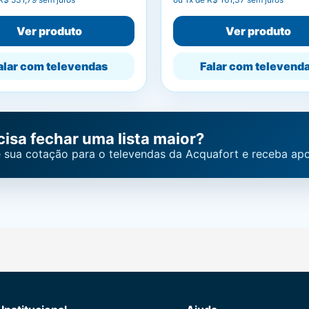
Ver produto
Ver produto
alar com televendas
Falar com televend
cisa fechar uma lista maior?
 sua cotação para o televendas da Acquafort e receba apo