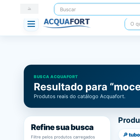
Buscar
☎ (41) 3247-1199
📍 Nossas Lojas
O que
BUSCA ACQUAFORT
Resultado para “moce
Produtos reais do catálogo Acquafort.
Produ
Refine sua busca
🔎
tubo
Filtre pelos produtos carregados