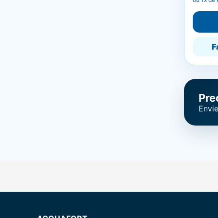
F
Pre
Envie