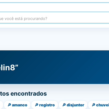
 você está procurando?
lin8”
tos encontrados
🔎
amanco
🔎
registro
🔎
disjuntor
🔎
chuve