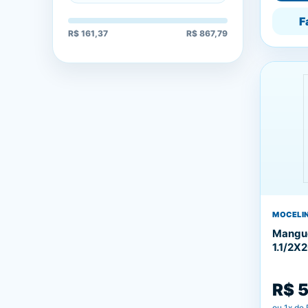
F
R$ 161,37
R$ 867,79
MOCELIN
Mangue
1.1/2X
R$ 
ou
1
x de