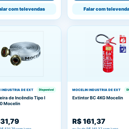
alar com televendas
Falar com televend
 INDUSTRIA DE EXT
MOCELIN INDUSTRIA DE EXT
Disponível
D
ira de Incêndio Tipo I
Extintor BC 4KG Mocelin
20 Mocelin
531,79
R$ 161,37
R$ 531,79
sem juros
ou
1
x de
R$ 161,37
sem juros