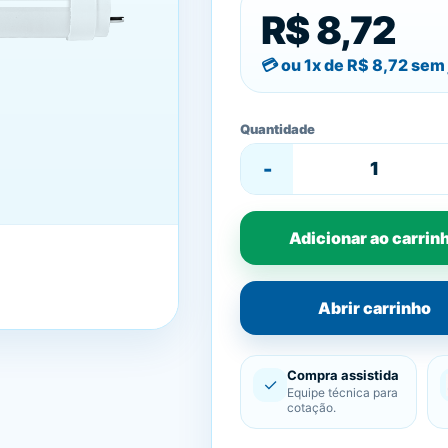
R$ 8,72
ou 1x de
R$ 8,72
sem 
Quantidade
-
Adicionar ao carrin
Abrir carrinho
Compra assistida
✓
Equipe técnica para
cotação.