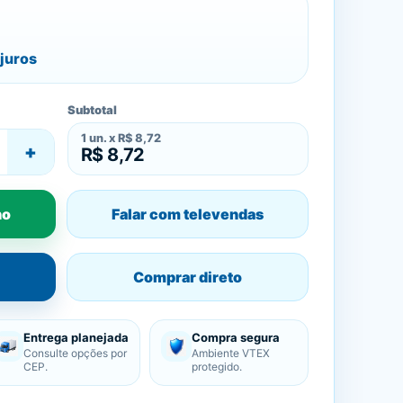
juros
Subtotal
1
un. x
R$ 8,72
+
R$ 8,72
ho
Falar com televendas
Comprar direto
Entrega planejada
Compra segura
Consulte opções por
Ambiente VTEX
CEP.
protegido.