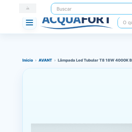
Buscar
☎ (41) 3247-1199
📍 Nossas Lojas
O que
Início
›
AVANT
›
Lâmpada Led Tubular T8 18W 4000K Bi