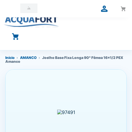
O que você está procurando?
Início
›
AMANCO
›
Joelho Base Fixa Longa 90° Fêmea 16x1/2 PEX
Amanco