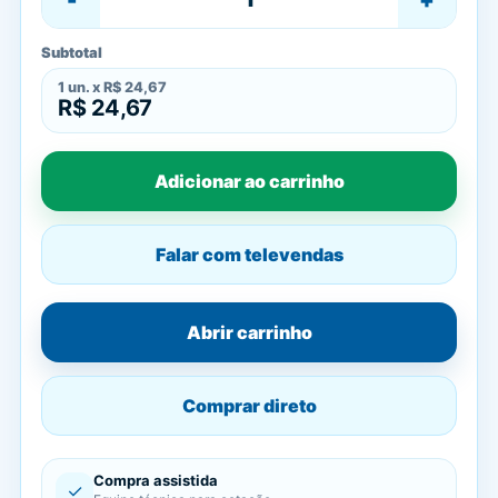
Subtotal
1
un. x
R$ 24,67
R$ 24,67
Adicionar ao carrinho
Falar com televendas
Abrir carrinho
Comprar direto
Compra assistida
✓