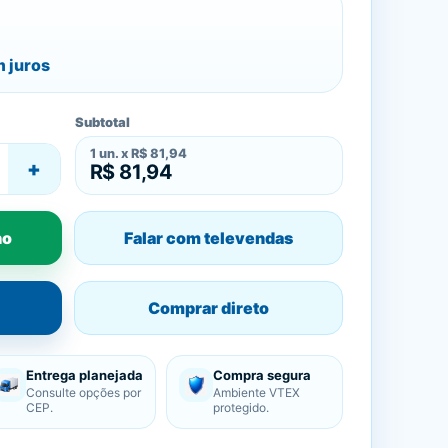
 juros
Subtotal
1
un. x
R$ 81,94
+
R$ 81,94
ho
Falar com televendas
Comprar direto
Entrega planejada
Compra segura
Consulte opções por
Ambiente VTEX
CEP.
protegido.