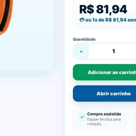
R$ 81,94
ou 1x de
R$ 81,94
sem
Quantidade
-
Adicionar ao carrin
Abrir carrinho
Compra assistida
✓
Equipe técnica para
cotação.