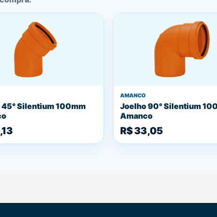
AMANCO
 45° Silentium 100mm
Joelho 90° Silentium 1
co
Amanco
,13
R$ 33,05