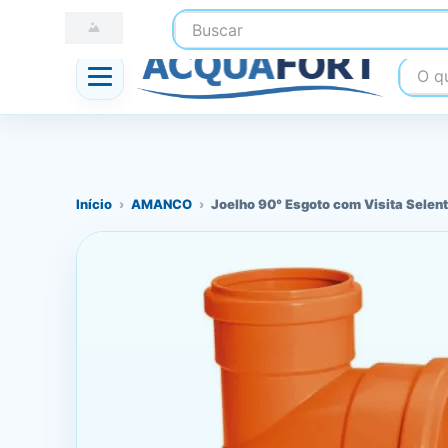
Buscar
☎ (41) 3247-1199
📍 Nossas Lojas
O que
Início
›
AMANCO
›
Joelho 90° Esgoto com Visita Sel