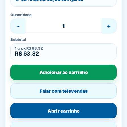
Quantidade
-
+
Subtotal
1
un. x
R$ 63,32
R$ 63,32
Adicionar ao carrinho
Falar com televendas
Abrir carrinho