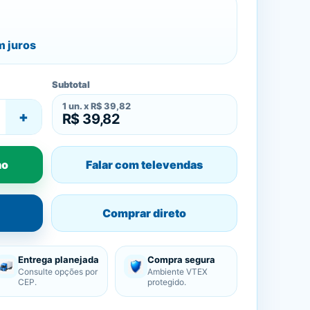
 juros
Subtotal
1
un. x
R$ 39,82
+
R$ 39,82
ho
Falar com televendas
Comprar direto
Entrega planejada
Compra segura
Consulte opções por
Ambiente VTEX
CEP.
protegido.