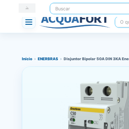
Buscar
☎ (41) 3247-1199
📍 Nossas Lojas
O que
Início
›
ENERBRAS
›
Disjuntor Bipolar 50A DIN 3KA En