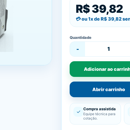
R$ 39,82
ou 1x de
R$ 39,82
sem
Quantidade
-
Adicionar ao carrin
Abrir carrinho
Compra assistida
✓
Equipe técnica para
cotação.