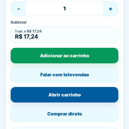
-
+
Subtotal
1
un. x
R$ 17,24
R$ 17,24
Adicionar ao carrinho
Falar com televendas
Abrir carrinho
Comprar direto