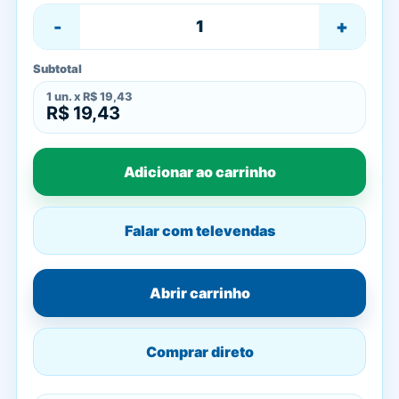
-
+
Subtotal
1
un. x
R$ 19,43
R$ 19,43
Adicionar ao carrinho
Falar com televendas
Abrir carrinho
Comprar direto