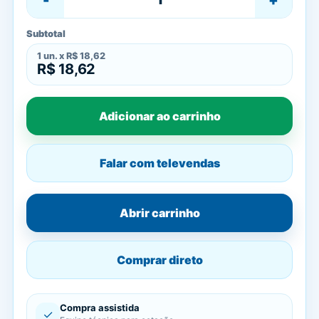
Subtotal
1
un. x
R$ 18,62
R$ 18,62
Adicionar ao carrinho
Falar com televendas
Abrir carrinho
Comprar direto
Compra assistida
✓