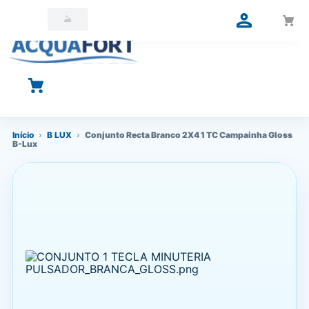
O que você está procurando?
Início
›
B LUX
›
Conjunto Recta Branco 2X4 1 TC Campainha Gloss
B-Lux