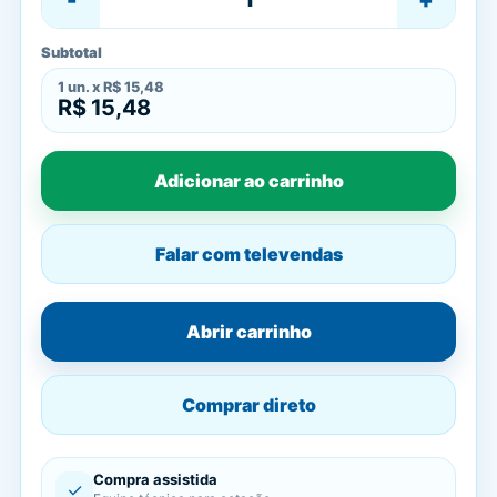
Subtotal
1
un. x
R$ 15,48
R$ 15,48
Adicionar ao carrinho
Falar com televendas
Abrir carrinho
Comprar direto
Compra assistida
✓