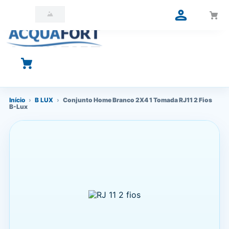
O que você está procurando?
Início
›
B LUX
›
Conjunto Home Branco 2X4 1 Tomada RJ11 2 Fios
B-Lux