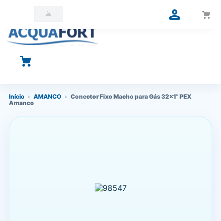
O que você está procurando?
Início
›
AMANCO
›
Conector Fixo Macho para Gás 32x1" PEX
Amanco