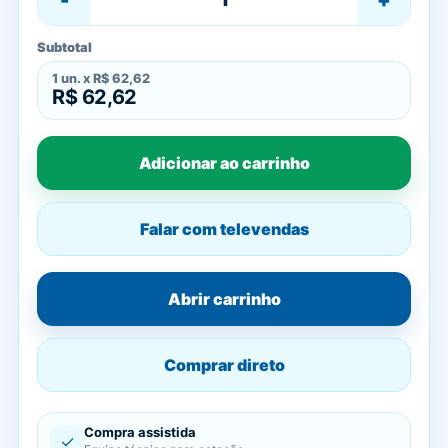
Subtotal
1
un. x
R$ 62,62
R$ 62,62
Adicionar ao carrinho
Falar com televendas
Abrir carrinho
Comprar direto
Compra assistida
✓