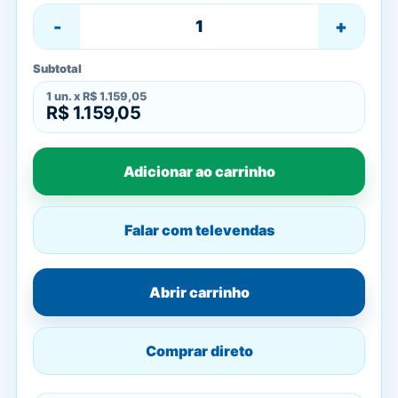
-
+
Subtotal
1
un. x
R$ 1.159,05
R$ 1.159,05
Adicionar ao carrinho
Falar com televendas
Abrir carrinho
Comprar direto