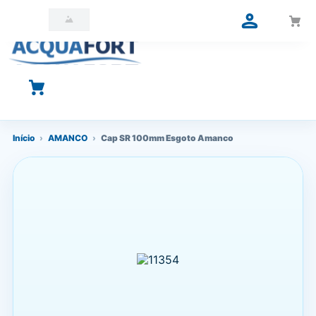
O que você está procurando?
Início
›
AMANCO
›
Cap SR 100mm Esgoto Amanco