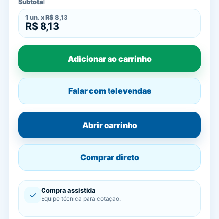
Subtotal
1
un. x
R$ 8,13
R$ 8,13
Adicionar ao carrinho
Falar com televendas
Abrir carrinho
Comprar direto
Compra assistida
✓
Equipe técnica para cotação.