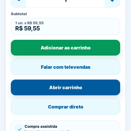
Subtotal
1
un. x
R$ 59,55
R$ 59,55
Adicionar ao carrinho
Falar com televendas
Abrir carrinho
Comprar direto
Compra assistida
✓