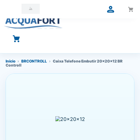
O que você está procurando?
Início
›
BRCONTROLL
›
Caixa Telefone Embutir 20x20x12 BR
Controll