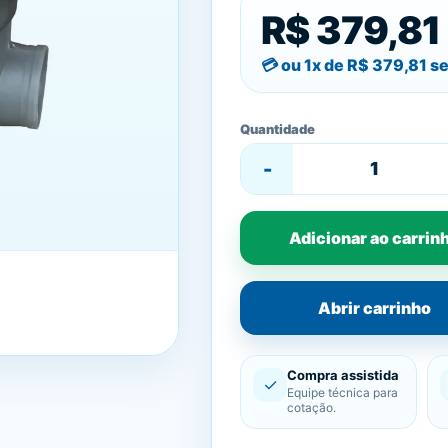
R$ 379,81
ou 1x de
R$ 379,81
se
Quantidade
-
Adicionar ao carrin
Abrir carrinho
Compra assistida
✓
Equipe técnica para
cotação.