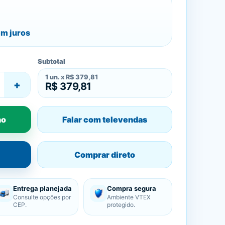
m juros
Subtotal
1
un. x
R$ 379,81
+
R$ 379,81
ho
Falar com televendas
Comprar direto
Entrega planejada
Compra segura
Consulte opções por
Ambiente VTEX
CEP.
protegido.