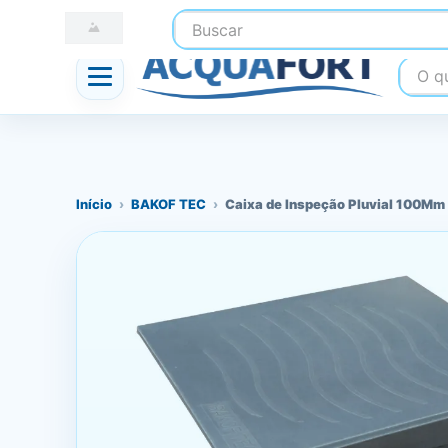
Buscar
☎ (41) 3247-1199
📍 Nossas Lojas
O que
Início
›
BAKOF TEC
›
Caixa de Inspeção Pluvial 100Mm