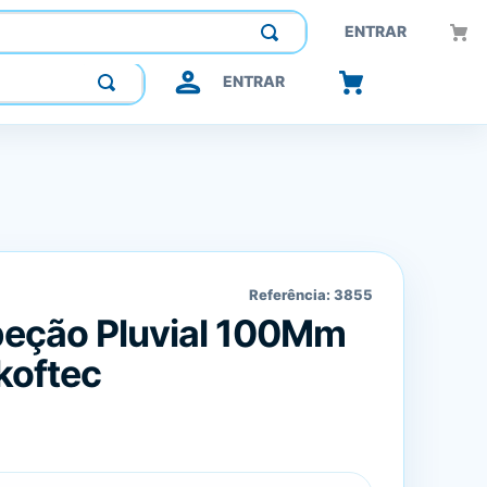
Construindo confiança, inovando o futuro.
ENTRAR
ENTRAR
Referência:
3855
peção Pluvial 100Mm
koftec