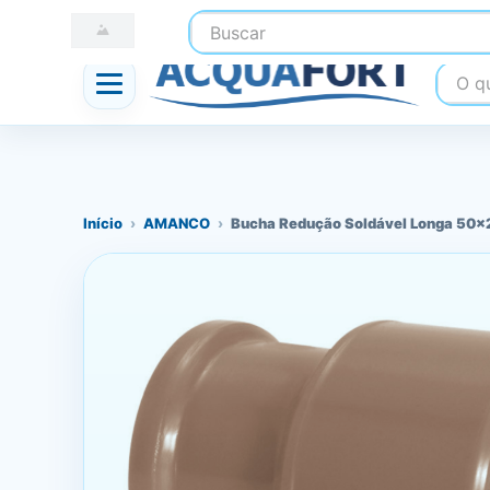
Buscar
☎ (41) 3247-1199
📍 Nossas Lojas
O que
Início
›
AMANCO
›
Bucha Redução Soldável Longa 5