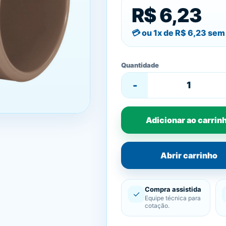
R$ 6,23
ou 1x de
R$ 6,23
sem 
Quantidade
-
Adicionar ao carrin
Abrir carrinho
Compra assistida
✓
Equipe técnica para
cotação.