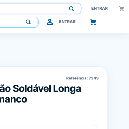
Construindo confiança, inovando o futuro.
ENTRAR
ENTRAR
Referência:
7349
ão Soldável Longa
manco