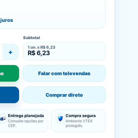
juros
Subtotal
1
un. x
R$ 6,23
+
R$ 6,23
ho
Falar com televendas
Comprar direto
Entrega planejada
Compra segura
Consulte opções por
Ambiente VTEX
CEP.
protegido.