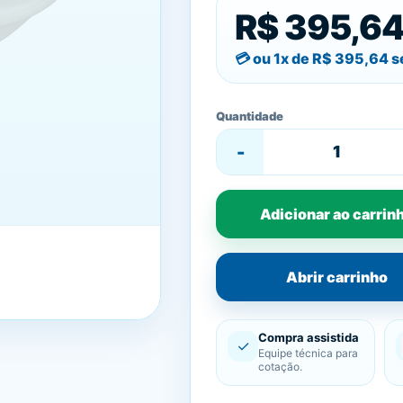
R$ 395,6
ou 1x de
R$ 395,64
s
Quantidade
-
Adicionar ao carrin
Abrir carrinho
Compra assistida
✓
Equipe técnica para
cotação.