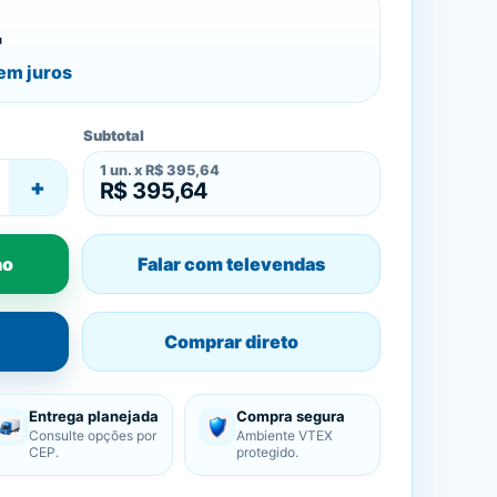
4
em juros
Subtotal
1
un. x
R$ 395,64
+
R$ 395,64
ho
Falar com televendas
Comprar direto
Entrega planejada
Compra segura
Consulte opções por
Ambiente VTEX
CEP.
protegido.