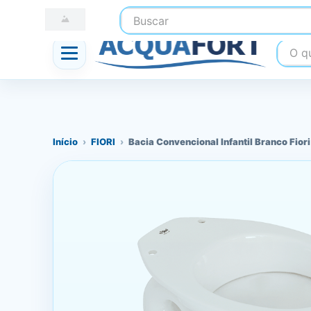
Buscar
☎ (41) 3247-1199
📍 Nossas Lojas
O que
Início
›
FIORI
›
Bacia Convencional Infantil Branco Fiori