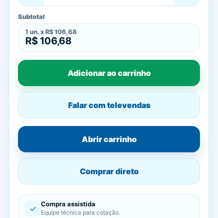
Subtotal
1
un. x
R$ 106,68
R$ 106,68
Adicionar ao carrinho
Falar com televendas
Abrir carrinho
Comprar direto
Compra assistida
✓
Equipe técnica para cotação.