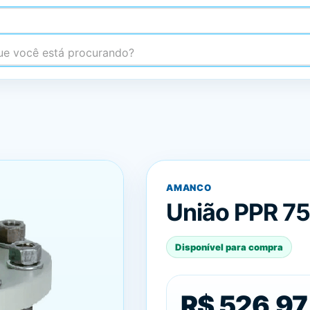
 você está procurando?
AMANCO
União PPR 7
Disponível para compra
R$ 526,97