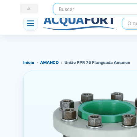
Buscar
☎ (41) 3247-1199
📍 Nossas Lojas
O que
Início
›
AMANCO
›
União PPR 75 Flangeada Amanco