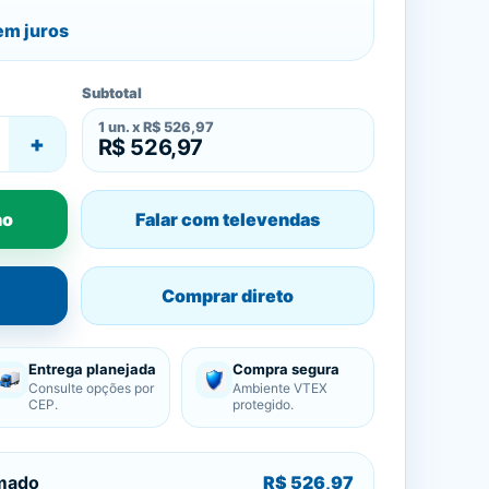
m juros
Subtotal
1
un. x
R$ 526,97
+
R$ 526,97
ho
Falar com televendas
Comprar direto
Entrega planejada
Compra segura
Consulte opções por
Ambiente VTEX
CEP.
protegido.
imado
R$ 526,97