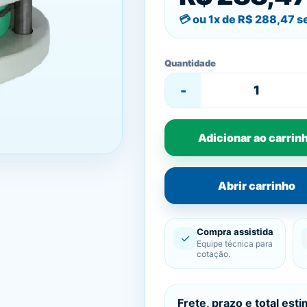
ou 1x de
R$ 288,47
se
Quantidade
-
Adicionar ao carrin
Abrir carrinho
Compra assistida
✓
Equipe técnica para
cotação.
Frete, prazo e total est