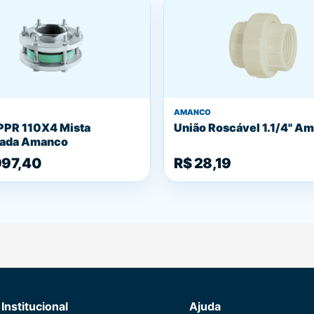
AMANCO
PPR 110X4 Mista
União Roscável 1.1/4'' A
eada Amanco
997,40
R$ 28,19
Institucional
Ajuda