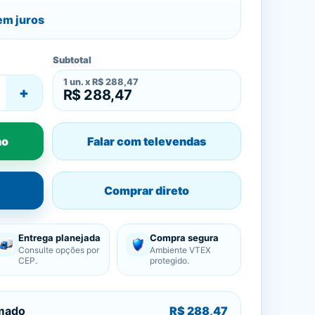
m juros
Subtotal
1
un. x
R$ 288,47
+
R$ 288,47
ho
Falar com televendas
Comprar direto
Entrega planejada
Compra segura
Consulte opções por
Ambiente VTEX
CEP.
protegido.
imado
R$ 288,47