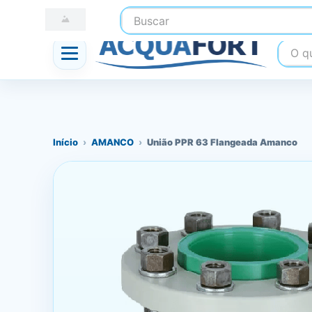
Buscar
☎ (41) 3247-1199
📍 Nossas Lojas
O que
Início
›
AMANCO
›
União PPR 63 Flangeada Amanco