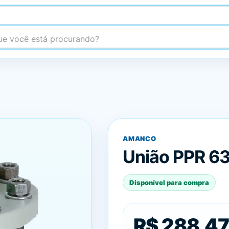
 você está procurando?
AMANCO
União PPR 6
Disponível para compra
R$ 288,47