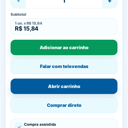
-
+
Subtotal
1
un. x
R$ 15,84
R$ 15,84
Adicionar ao carrinho
Falar com televendas
Abrir carrinho
Comprar direto
Compra assistida
✓