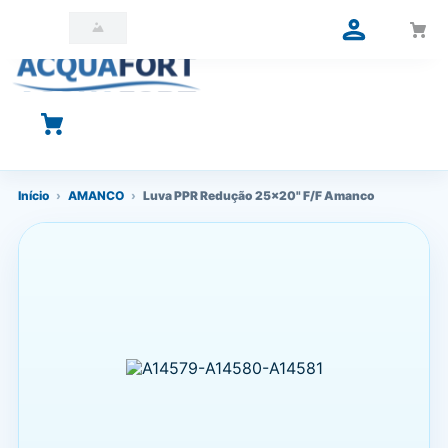
O que você está procurando?
Início
›
AMANCO
›
Luva PPR Redução 25x20" F/F Amanco