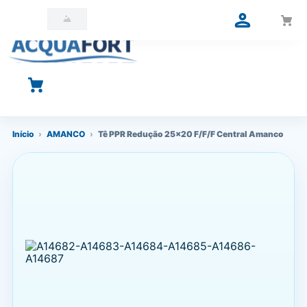
O que você está procurando?
Início
›
AMANCO
›
Tê PPR Redução 25x20 F/F/F Central Amanco