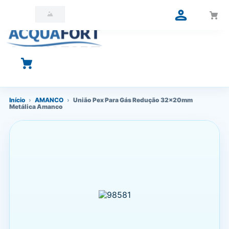
O que você está procurando?
Início
›
AMANCO
›
União Pex Para Gás Redução 32x20mm
Metálica Amanco