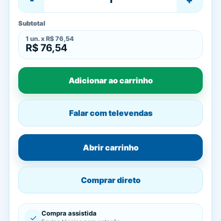
Subtotal
1
un. x
R$ 76,54
R$ 76,54
Adicionar ao carrinho
Falar com televendas
Abrir carrinho
Comprar direto
Compra assistida
✓