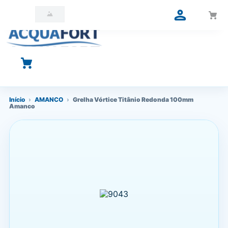
O que você está procurando?
Início
›
AMANCO
›
Grelha Vórtice Titânio Redonda 100mm
Amanco