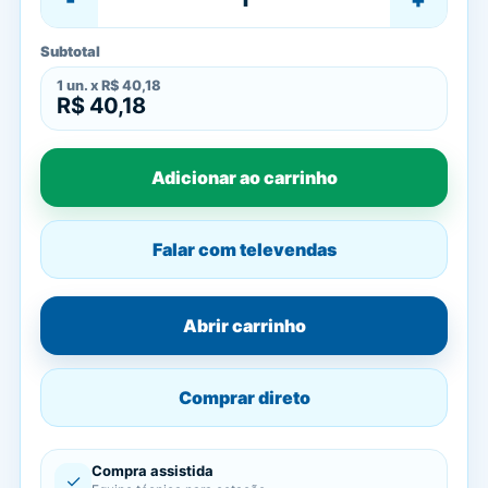
Subtotal
1
un. x
R$ 40,18
R$ 40,18
Adicionar ao carrinho
Falar com televendas
Abrir carrinho
Comprar direto
Compra assistida
✓