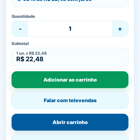
Quantidade
-
+
Subtotal
1
un. x
R$ 22,48
R$ 22,48
Adicionar ao carrinho
Falar com televendas
Abrir carrinho