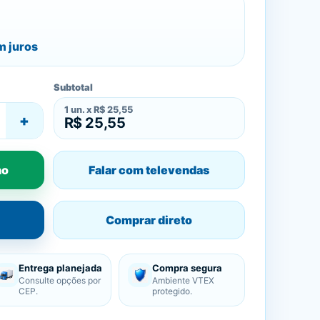
 juros
Subtotal
1
un. x
R$ 25,55
+
R$ 25,55
ho
Falar com televendas
Comprar direto
Entrega planejada
Compra segura
Consulte opções por
Ambiente VTEX
CEP.
protegido.