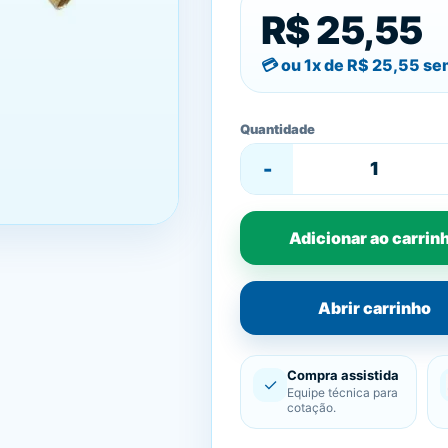
R$ 25,55
ou 1x de
R$ 25,55
sem
Quantidade
-
Adicionar ao carrin
Abrir carrinho
Compra assistida
✓
Equipe técnica para
cotação.