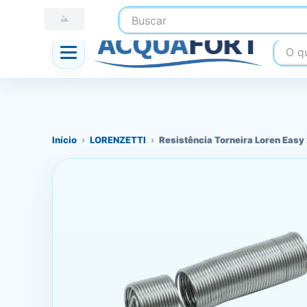
Buscar
☎ (41) 3247-1199
📍 Nossas Lojas
O que
Início
›
LORENZETTI
›
Resistência Torneira Loren Eas