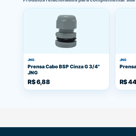
JNG
JNG
Prensa Cabo BSP Cinza G 3/4"
Prensa
JNG
R$ 6,88
R$ 44