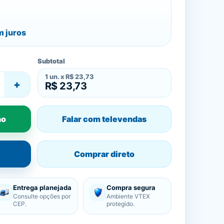
 juros
Subtotal
1
un. x
R$ 23,73
+
R$ 23,73
ho
Falar com televendas
Comprar direto
Entrega planejada
Compra segura
Consulte opções por
Ambiente VTEX
CEP.
protegido.