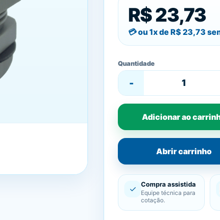
R$ 23,73
ou 1x de
R$ 23,73
sem
Quantidade
-
Adicionar ao carrin
Abrir carrinho
Compra assistida
✓
Equipe técnica para
cotação.