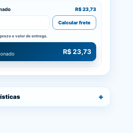
imado
R$ 23,73
Calcular frete
prazo e valor de entrega.
R$ 23,73
cionado
ísticas