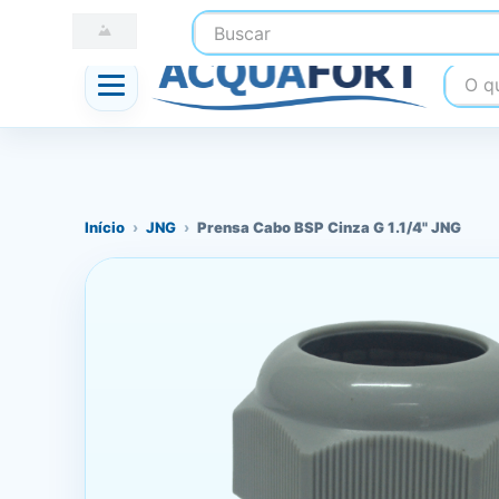
Buscar
☎ (41) 3247-1199
📍 Nossas Lojas
O que
Início
›
JNG
›
Prensa Cabo BSP Cinza G 1.1/4" JNG