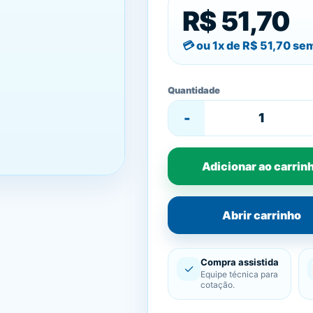
R$ 51,70
ou 1x de
R$ 51,70
sem
Quantidade
-
Adicionar ao carrin
Abrir carrinho
Compra assistida
✓
Equipe técnica para
cotação.