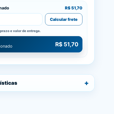
imado
R$ 51,70
Calcular frete
prazo e valor de entrega.
R$ 51,70
cionado
ísticas