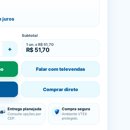
 juros
Subtotal
1
un. x
R$ 51,70
+
R$ 51,70
ho
Falar com televendas
Comprar direto
Entrega planejada
Compra segura
Consulte opções por
Ambiente VTEX
CEP.
protegido.