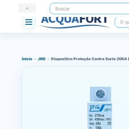
Buscar
☎ (41) 3247-1199
📍 Nossas Lojas
O que
Início
›
JNG
›
Dispositivo Proteção Contra Surto 20KA