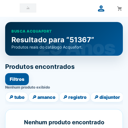
BUSCA ACQUAFORT
Resultado para “51367”
Produtos reais do catálogo Acquafort.
Produtos encontrados
Filtros
Nenhum produto exibido
🔎
tubo
🔎
amanco
🔎
registro
🔎
disjuntor
Nenhum produto encontrado