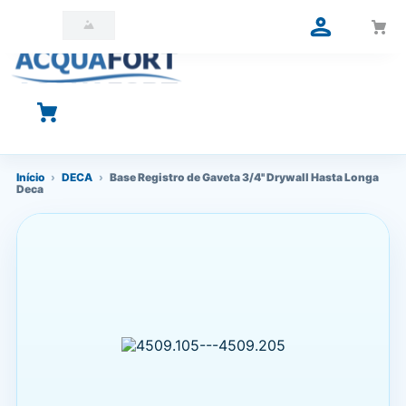
O que você está procurando?
Início
›
DECA
›
Base Registro de Gaveta 3/4'' Drywall Hasta Longa
Deca