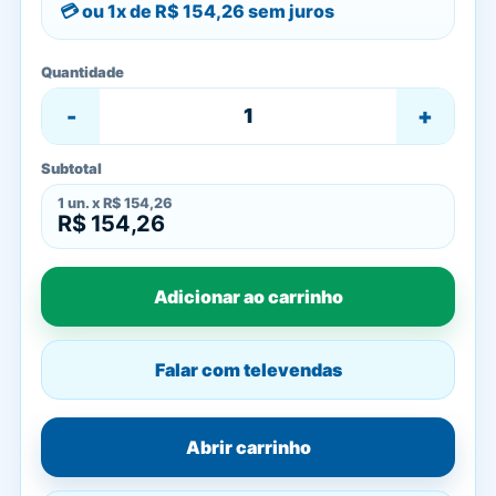
ou 1x de
R$ 154,26
sem juros
Quantidade
-
+
Subtotal
1
un. x
R$ 154,26
R$ 154,26
Adicionar ao carrinho
Falar com televendas
Abrir carrinho