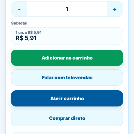
-
+
Subtotal
1
un. x
R$ 5,91
R$ 5,91
Adicionar ao carrinho
Falar com televendas
Abrir carrinho
Comprar direto