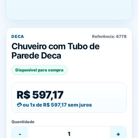
DECA
Referência:
6778
Chuveiro com Tubo de
Parede Deca
Disponível para compra
R$ 597,17
ou 1x de
R$ 597,17
sem juros
Quantidade
-
+