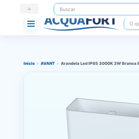
Buscar
☎ (41) 3247-1199
📍 Nossas Lojas
O que
Início
›
AVANT
›
Arandela Led IP65 3000K 3W Branca 