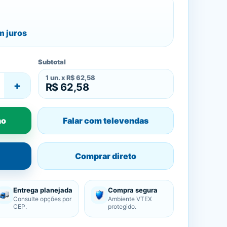
 juros
Subtotal
1
un. x
R$ 62,58
+
R$ 62,58
ho
Falar com televendas
Comprar direto
Entrega planejada
Compra segura
Consulte opções por
Ambiente VTEX
CEP.
protegido.