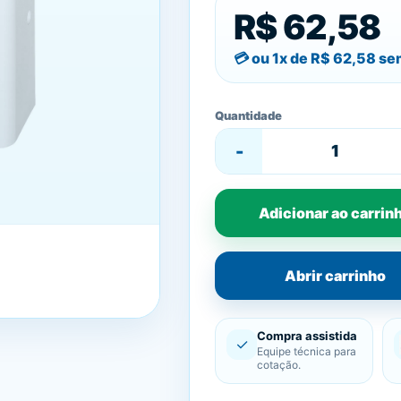
R$ 62,58
ou 1x de
R$ 62,58
sem
Quantidade
-
Adicionar ao carrin
Abrir carrinho
Compra assistida
✓
Equipe técnica para
cotação.