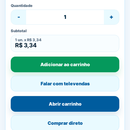
Quantidade
-
+
Subtotal
1
un. x
R$ 3,34
R$ 3,34
Adicionar ao carrinho
Falar com televendas
Abrir carrinho
Comprar direto