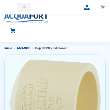
O que você está procurando?
Início
›
AMANCO
›
Cap CPVC 28 Amanco