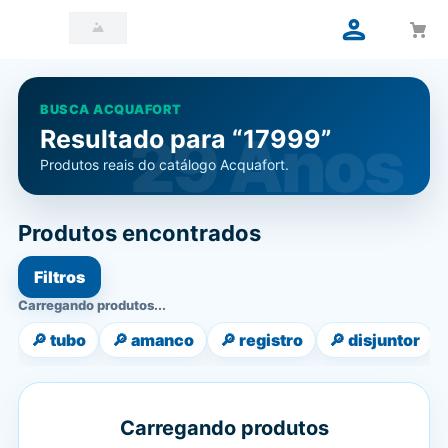
BUSCA ACQUAFORT
Resultado para “17999”
Produtos reais do catálogo Acquafort.
Produtos encontrados
Filtros
Nenhum produto exibido
🔎
tubo
🔎
amanco
🔎
registro
🔎
disjuntor
Nenhum produto encontrado