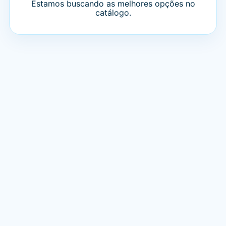
Tente remover filtros ou buscar por Amanco,
tubo, registro, disjuntor ou fale com o
televendas.