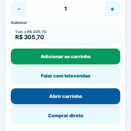
-
+
Subtotal
1
un. x
R$ 305,70
R$ 305,70
Adicionar ao carrinho
Falar com televendas
Abrir carrinho
Comprar direto