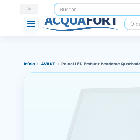
Buscar
☎ (41) 3247-1199
📍 Nossas Lojas
O que
Início
›
AVANT
›
Painel LED Embutir Pendente Quadrad