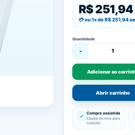
R$ 251,94
ou 1x de
R$ 251,94
se
Quantidade
-
Adicionar ao carrin
Abrir carrinho
Compra assistida
✓
Equipe técnica para
cotação.