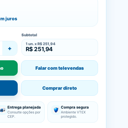
m juros
Subtotal
1
un. x
R$ 251,94
+
R$ 251,94
ho
Falar com televendas
Comprar direto
Entrega planejada
Compra segura
Consulte opções por
Ambiente VTEX
CEP.
protegido.