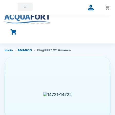
O que você está procurando?
Início
›
AMANCO
›
Plug PPR 1/2" Amanco