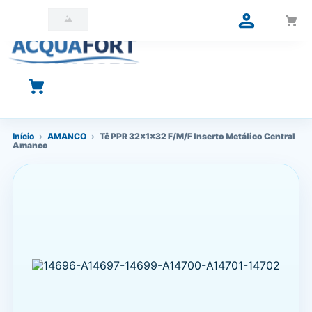
O que você está procurando?
Início
›
AMANCO
›
Tê PPR 32x1x32 F/M/F Inserto Metálico Central
Amanco