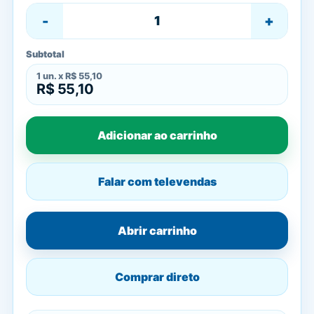
-
+
Subtotal
1
un. x
R$ 55,10
R$ 55,10
Adicionar ao carrinho
Falar com televendas
Abrir carrinho
Comprar direto