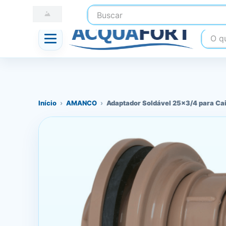
Buscar
☎ (41) 3247-1199
📍 Nossas Lojas
O que
Início
›
AMANCO
›
Adaptador Soldável 25x3/4 para Ca