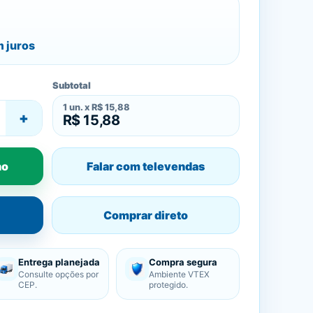
 juros
Subtotal
1
un. x
R$ 15,88
+
R$ 15,88
ho
Falar com televendas
Comprar direto
Entrega planejada
Compra segura
Consulte opções por
Ambiente VTEX
CEP.
protegido.