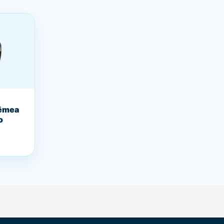
Fêmea
o