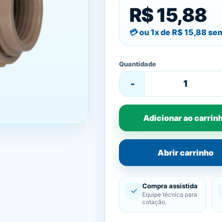
R$ 15,88
ou 1x de
R$ 15,88
sem
Quantidade
-
Adicionar ao carrin
Abrir carrinho
Compra assistida
✓
Equipe técnica para
cotação.