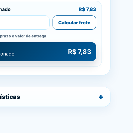
imado
R$ 7,83
Calcular frete
prazo e valor de entrega.
R$ 7,83
cionado
ísticas