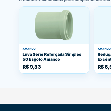
AMANCO
AMANCO
Luva Série Reforçada Simples
Reduçã
50 Esgoto Amanco
Excên
R$ 9,33
R$ 6,