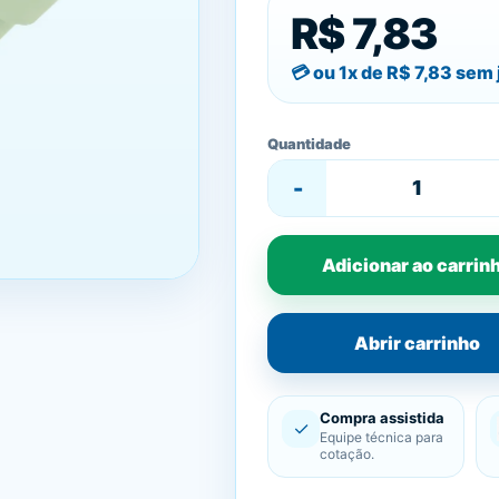
R$ 7,83
ou 1x de
R$ 7,83
sem 
Quantidade
-
Adicionar ao carrin
Abrir carrinho
Compra assistida
✓
Equipe técnica para
cotação.