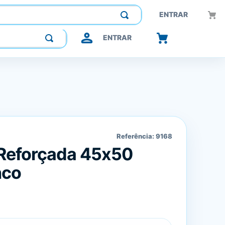
Construindo confiança, inovando o futuro.
ENTRAR
ENTRAR
Referência:
9168
 Reforçada 45x50
nco