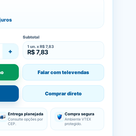
juros
Subtotal
1
un. x
R$ 7,83
+
R$ 7,83
ho
Falar com televendas
Comprar direto
Entrega planejada
Compra segura
Consulte opções por
Ambiente VTEX
CEP.
protegido.