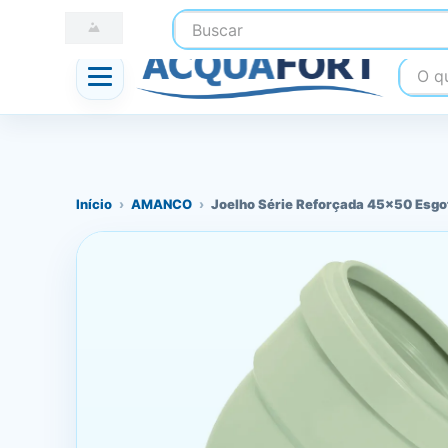
Buscar
☎ (41) 3247-1199
📍 Nossas Lojas
O que
Início
›
AMANCO
›
Joelho Série Reforçada 45x50 Esg