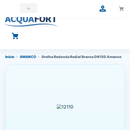
O que você está procurando?
Início
›
AMANCO
›
Grelha Redonda Radial Branca DN150 Amanco