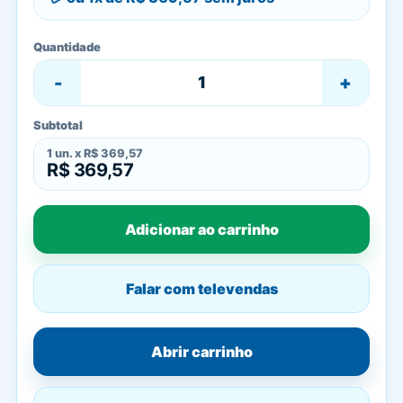
Quantidade
-
+
Subtotal
1
un. x
R$ 369,57
R$ 369,57
Adicionar ao carrinho
Falar com televendas
Abrir carrinho