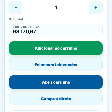
-
+
Subtotal
1
un. x
R$ 170,67
R$ 170,67
Adicionar ao carrinho
Falar com televendas
Abrir carrinho
Comprar direto