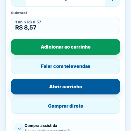
Subtotal
1
un. x
R$ 8,57
R$ 8,57
Adicionar ao carrinho
Falar com televendas
Abrir carrinho
Comprar direto
Compra assistida
✓
Equipe técnica para cotação.