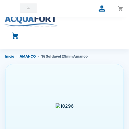
O que você está procurando?
Início
›
AMANCO
›
Tê Soldável 25mm Amanco