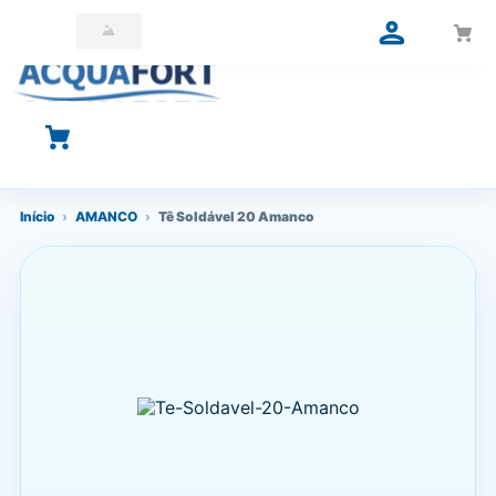
O que você está procurando?
Início
›
AMANCO
›
Tê Soldável 20 Amanco