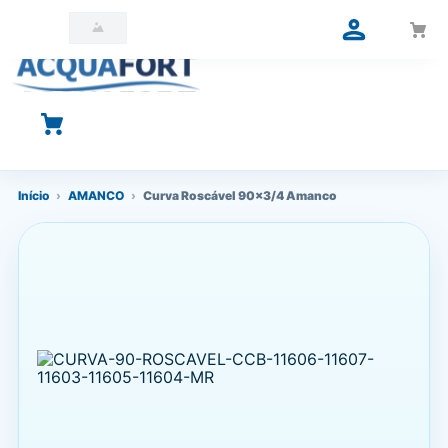
O que você está procurando?
Início
›
AMANCO
›
Curva Roscável 90x3/4 Amanco